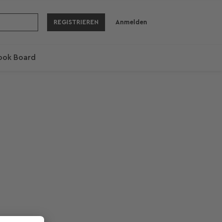
REGISTRIEREN
Anmelden
ook Board