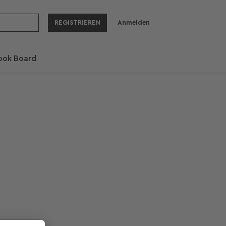
REGISTRIEREN
Anmelden
ook Board