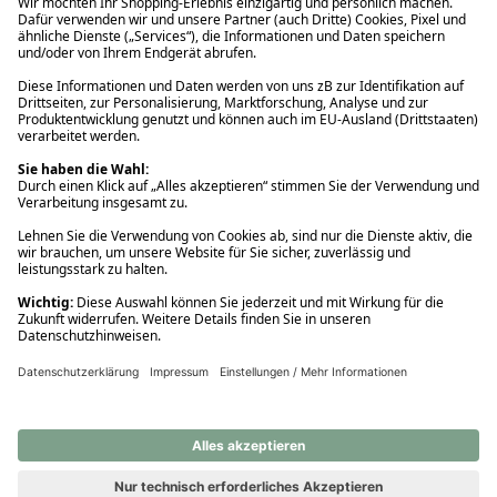
Ups! Da ist etwas schiefgelaufen. Bitte die Seite neu laden oder
nochmals versuchen.
Ups! Da ist etwas schiefgelaufen. Bitte die Seite neu laden oder
nochmals versuchen.
Ups! Da ist etwas schiefgelaufen. Bitte die Seite neu laden oder