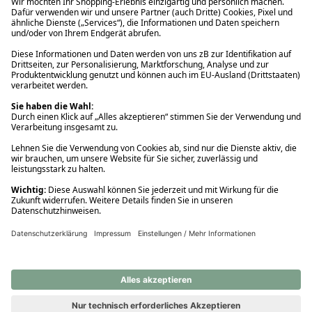
Ups! Da ist etwas schiefgelaufen. Bitte die Seite neu laden oder
nochmals versuchen.
Ups! Da ist etwas schiefgelaufen. Bitte die Seite neu laden oder
nochmals versuchen.
Ups! Da ist etwas schiefgelaufen. Bitte die Seite neu laden oder