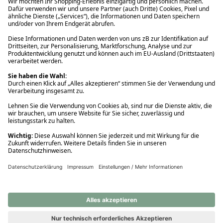
Ups! Da ist etwas schiefgelaufen. Bitte die Seite neu laden oder
nochmals versuchen.
Ups! Da ist etwas schiefgelaufen. Bitte die Seite neu laden oder
nochmals versuchen.
Ups! Da ist etwas schiefgelaufen. Bitte die Seite neu laden oder