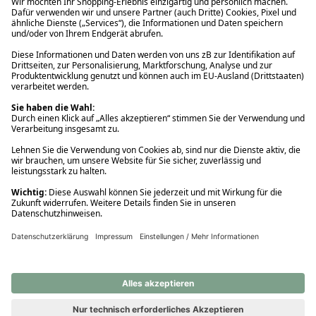
Ups! Da ist etwas schiefgelaufen. Bitte die Seite neu laden oder
nochmals versuchen.
Ups! Da ist etwas schiefgelaufen. Bitte die Seite neu laden oder
nochmals versuchen.
Ups! Da ist etwas schiefgelaufen. Bitte die Seite neu laden oder