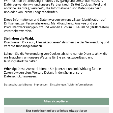
Ups! Da ist etwas schiefgelaufen. Bitte die Seite neu laden oder
nochmals versuchen.
Ups! Da ist etwas schiefgelaufen. Bitte die Seite neu laden oder
nochmals versuchen.
Ups! Da ist etwas schiefgelaufen. Bitte die Seite neu laden oder