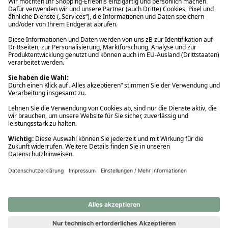
Ups! Da ist etwas schiefgelaufen. Bitte die Seite neu laden oder
nochmals versuchen.
Ups! Da ist etwas schiefgelaufen. Bitte die Seite neu laden oder
nochmals versuchen.
Ups! Da ist etwas schiefgelaufen. Bitte die Seite neu laden oder