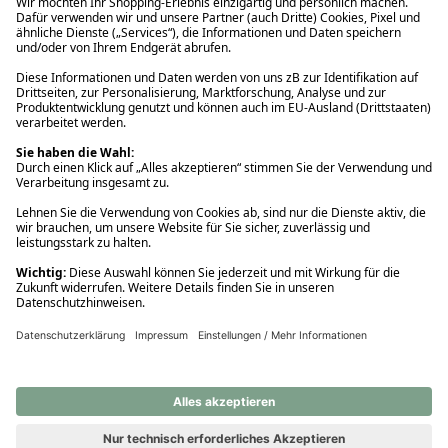
Ups! Da ist etwas schiefgelaufen. Bitte die Seite neu laden oder
nochmals versuchen.
Ups! Da ist etwas schiefgelaufen. Bitte die Seite neu laden oder
nochmals versuchen.
Ups! Da ist etwas schiefgelaufen. Bitte die Seite neu laden oder