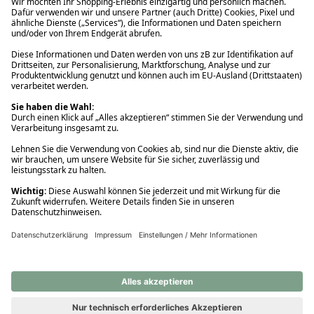
Ups! Da ist etwas schiefgelaufen. Bitte die Seite neu laden oder
nochmals versuchen.
Ups! Da ist etwas schiefgelaufen. Bitte die Seite neu laden oder
nochmals versuchen.
Ups! Da ist etwas schiefgelaufen. Bitte die Seite neu laden oder