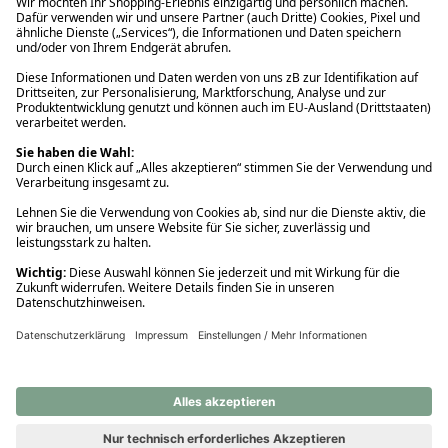
Ups! Da ist etwas schiefgelaufen. Bitte die Seite neu laden oder
nochmals versuchen.
Ups! Da ist etwas schiefgelaufen. Bitte die Seite neu laden oder
nochmals versuchen.
Ups! Da ist etwas schiefgelaufen. Bitte die Seite neu laden oder