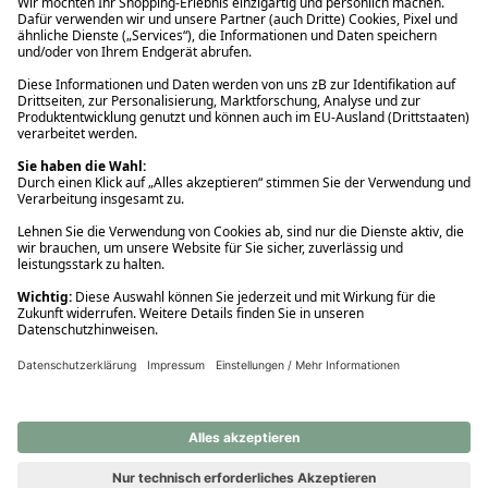
Ups! Da ist etwas schiefgelaufen. Bitte die Seite neu laden oder
nochmals versuchen.
Ups! Da ist etwas schiefgelaufen. Bitte die Seite neu laden oder
nochmals versuchen.
Ups! Da ist etwas schiefgelaufen. Bitte die Seite neu laden oder