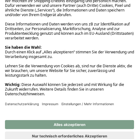
Ups! Da ist etwas schiefgelaufen. Bitte die Seite neu laden oder
nochmals versuchen.
Ups! Da ist etwas schiefgelaufen. Bitte die Seite neu laden oder
nochmals versuchen.
Ups! Da ist etwas schiefgelaufen. Bitte die Seite neu laden oder