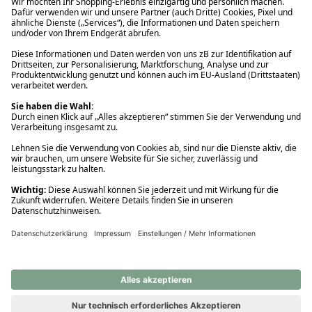
Ups! Da ist etwas schiefgelaufen. Bitte die Seite neu laden oder
nochmals versuchen.
Ups! Da ist etwas schiefgelaufen. Bitte die Seite neu laden oder
nochmals versuchen.
Ups! Da ist etwas schiefgelaufen. Bitte die Seite neu laden oder